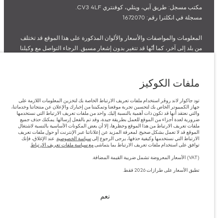
مكتب مسجل: طريق آبي، ويتلي، كوفنتري CV3 4LF.
مسجلة في انكلترا رقم: 1672070
المعلومات والمواصفات والأسعار والألوان المذكورة على هذا الموقع قد تختلف
من بلد إلى آخر، كما أنّها قد تتغير بدون إشعار مسبق. الرجاء التواصل مع وكيلنا
المحلي للتأكد من توفّرها والتحقق من الأسعار.
الأرقام المقدمة هي نتيجة لاختبارات المصنع الرسمية وفقاً لتشريعات الاتحاد
الأوروبي. قد يتباين استهلك الوقود الفعلي للمركبة عن ذلك المتحقق في تلك
ملفات الكوكيز
الاختبارات كما أن هذه الأرقام بغرض المقارنة فحسب.
تود جاكوار لاند روڤر استخدام ملفات تعريف الارتباط الخاصة بك لتخزين المعلومات اللازمة على
جهاز الكمبيوتر الخاص بك لتحسين تجربة موقعنا وتمكيننا من إخبارك والإعلان عن منتجاتنا وخدماتنا،
ملاحظة مهمة حول الصور والمواصفات. إن النقص العالمي في أشباه الموصلات
والتي نعتقد أنها قد تكون ذات أهمية بالنسبة إليك. واحد من ملفات تعريف الارتباط التي نستخدمها
يؤثر حاليًا في مواصفات تصميم السيارات وتوفر الخيارات وتوقيتات التصاميم.
ضرورية لعدة أجزاء من الموقع للعمل بطريقة جيدة، وقد تم بالفعل إرسالها. يمكنك حذف جميع
ملفات تعريف الارتباط من هذا الموقع وحظرها، إلا أن بعض المكونات الأساسية بالنسبة لاشتغال
هذا ظرف ديناميكي للغاية، ونتيجة لذلك، قد لا تمثّل الصور المستخدَمة ضمن
الموقع قد لا تعمل بشكل صحيح. لمعرفة المزيد عن إعلاناتنا عبر الإنترنت أو حول ملفات تعريف
الارتباط التي نستخدمها وكيفية حذفها، يرجى الرجوع إلى
سياسة الخصوصية
. عند الإغلاق، فإنك
موقع الويب حاليًا المواصفات الحالية بالكامل بالنسبة إلى الميزات والخيارات
توافق على استخدام ملفات تعريف الارتباط بما يتماشى
مع سياسة ملفات تعريف الارتباط
.
والحلية ومجموعات الألوان. يرجى استشارة وكيلك الذي سيتمكّن من تأكيد أي
(VAT) الأسعار المعروضة تشمل ضريبة القيمة المضافة.
تقييدات حالية معك للسماح لك باتخاذ قرار مدروس
تطبق الأسعار على طرازات 2026 فقط.
الأسعار المعروضة تشمل ضريبة القيمة المضافة (VAT).
تطبق الأسعار على طرازات 2026 فقط.‎
نعم