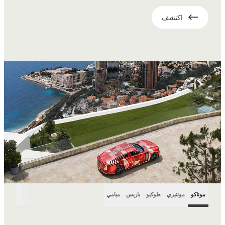
اكتشف
موناكو
مونتيري
طوكيو
باريس
ميامي