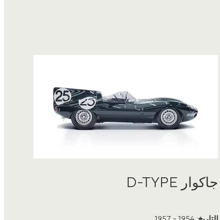
جاكوار D-TYPE
التاريخ
: 1954 - 1957