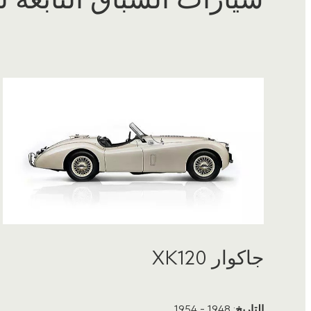
جاكوار XK120
التاريخ
: 1948 - 1954