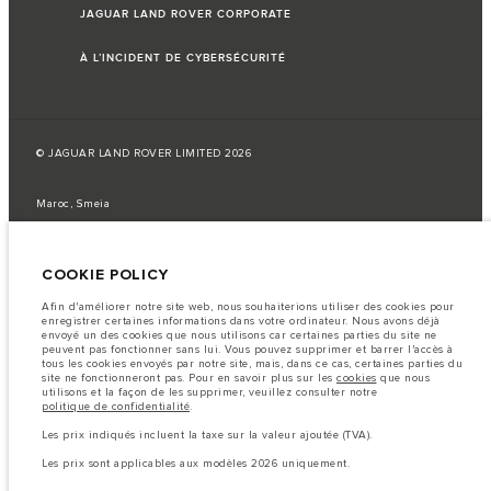
JAGUAR LAND ROVER CORPORATE
À L’INCIDENT DE CYBERSÉCURITÉ
© JAGUAR LAND ROVER LIMITED 2026
Maroc, Smeia
Les données, les caractéristiques techniques et les couleurs publiées sur le
configurateur peuvent varier d'un marché à l'autre et ne comprennent pas
COOKIE POLICY
de prix. Veuillez consulter votre concessionnaire pour des informations sur
la disponibilité et les prix.
Afin d'améliorer notre site web, nous souhaiterions utiliser des cookies pour
Remarque importante sur les images et les spécifications.
La
enregistrer certaines informations dans votre ordinateur. Nous avons déjà
pénurie mondiale de semi-conducteurs affecte actuellement les
envoyé un des cookies que nous utilisons car certaines parties du site ne
spécifications de construction des véhicules, la disponibilité des options et
peuvent pas fonctionner sans lui. Vous pouvez supprimer et barrer l'accès à
les délais de construction. Cette situation s’avère très fluctuante, et par
tous les cookies envoyés par notre site, mais, dans ce cas, certaines parties du
conséquent, les images utilisées actuellement sur le site Web peuvent ne pas
site ne fonctionneront pas. Pour en savoir plus sur les
cookies
que nous
refléter entièrement les spécifications actuelles en ce qui concerne les
utilisons et la façon de les supprimer, veuillez consulter notre
caractéristiques, les options, les finitions et les combinaisons de couleurs.
politique de confidentialité
.
Veuillez consulter votre concessionnaire pour avoir confirmation des
restrictions actuelles et faire un choix éclairé
Les prix indiqués incluent la taxe sur la valeur ajoutée (TVA).
Les chiffres fournis proviennent de tests offi ciels effectués par le fabricant
Les prix sont applicables aux modèles 2026 uniquement.
conformément å la législation européenne en vigueur. La consommation
réelle de carburant d'un véhicule peut différer de celle obtenue dans ces