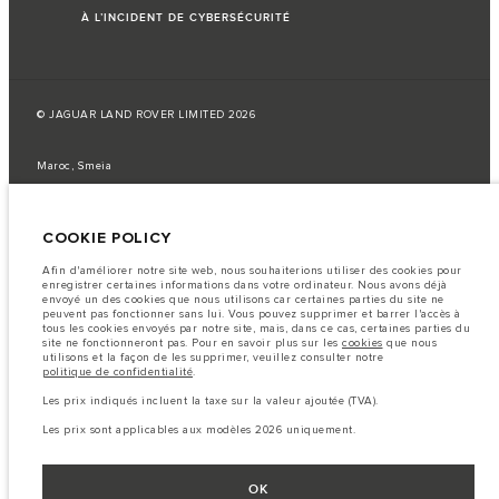
À L’INCIDENT DE CYBERSÉCURITÉ
© JAGUAR LAND ROVER LIMITED 2026
Maroc, Smeia
Les données, les caractéristiques techniques et les couleurs publiées sur le
configurateur peuvent varier d'un marché à l'autre et ne comprennent pas
COOKIE POLICY
de prix. Veuillez consulter votre concessionnaire pour des informations sur
la disponibilité et les prix.
Afin d'améliorer notre site web, nous souhaiterions utiliser des cookies pour
Remarque importante sur les images et les spécifications.
La
enregistrer certaines informations dans votre ordinateur. Nous avons déjà
pénurie mondiale de semi-conducteurs affecte actuellement les
envoyé un des cookies que nous utilisons car certaines parties du site ne
spécifications de construction des véhicules, la disponibilité des options et
peuvent pas fonctionner sans lui. Vous pouvez supprimer et barrer l'accès à
les délais de construction. Cette situation s’avère très fluctuante, et par
tous les cookies envoyés par notre site, mais, dans ce cas, certaines parties du
conséquent, les images utilisées actuellement sur le site Web peuvent ne pas
site ne fonctionneront pas. Pour en savoir plus sur les
cookies
que nous
refléter entièrement les spécifications actuelles en ce qui concerne les
utilisons et la façon de les supprimer, veuillez consulter notre
caractéristiques, les options, les finitions et les combinaisons de couleurs.
politique de confidentialité
.
Veuillez consulter votre concessionnaire pour avoir confirmation des
restrictions actuelles et faire un choix éclairé
Les prix indiqués incluent la taxe sur la valeur ajoutée (TVA).
Les chiffres fournis proviennent de tests offi ciels effectués par le fabricant
Les prix sont applicables aux modèles 2026 uniquement.
conformément å la législation européenne en vigueur. La consommation
réelle de carburant d'un véhicule peut différer de celle obtenue dans ces
tests et ces chiffres sont fournis å des fins de comparaison uniquement.
OK
Les prix sont applicables uniquement aux modèles produit en 2026.