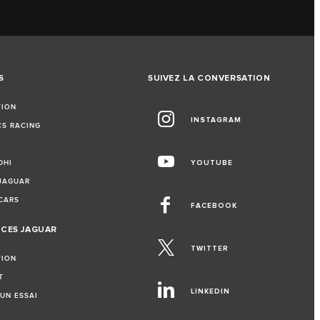
S
SUIVEZ LA CONVERSATION
TION
INSTAGRAM
CS RACING
DHI
YOUTUBE
 JAGUAR
CARS
FACEBOOK
NCES JAGUAR
TWITTER
TION
T
LINKEDIN
UN ESSAI