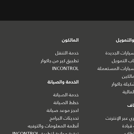
التمويل
المالكون
ارات الجديدة
خدمة التنقل
ب التمويل
تطبيق كير من جاكوار
يارات المستعملة
INCONTROL
الكين
الخدمة والصيانة
يلة جاكوار
مالية
خدمة الصيانة
خطط الصيانة
اف
احجز موعد صيانة
 عبر الإنترنت
تحديثات البرامج
 قيادة
أنظمة المعلومات والترفيه
طلاع
ترقية مجانية لتطبيق INCONTROL