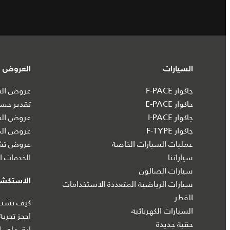
السيارات
العروض و
جاكوار F-PACE
عروض السي
جاكوار E-PACE
تقدير حسا
جاكوار I‑PACE
عروض الس
جاكوار F-TYPE
عروض الم
عمليات السيارات الخاصة
عروض تشك
سياراتنا
الخدمات ال
سيارات الصالون
الاستكش
سيارات الرياضية المتعددة الاستخدامات
القطر
كيف تشتري
السيارات الكهربائية
احجز تجربة
حقبة جديدة
ابق على ا