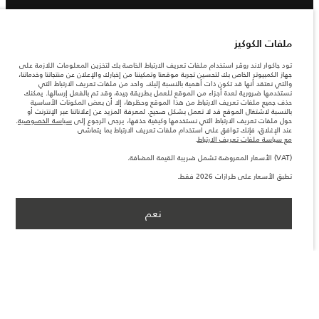
ملفات الكوكيز
تود جاكوار لاند روڤر استخدام ملفات تعريف الارتباط الخاصة بك لتخزين المعلومات اللازمة على
جهاز الكمبيوتر الخاص بك لتحسين تجربة موقعنا وتمكيننا من إخبارك والإعلان عن منتجاتنا وخدماتنا،
والتي نعتقد أنها قد تكون ذات أهمية بالنسبة إليك. واحد من ملفات تعريف الارتباط التي
نستخدمها ضرورية لعدة أجزاء من الموقع للعمل بطريقة جيدة، وقد تم بالفعل إرسالها. يمكنك
حذف جميع ملفات تعريف الارتباط من هذا الموقع وحظرها، إلا أن بعض المكونات الأساسية
بالنسبة لاشتغال الموقع قد لا تعمل بشكل صحيح. لمعرفة المزيد عن إعلاناتنا عبر الإنترنت أو
حول ملفات تعريف الارتباط التي نستخدمها وكيفية حذفها، يرجى الرجوع إلى
سياسة الخصوصية
.
عند الإغلاق، فإنك توافق على استخدام ملفات تعريف الارتباط بما يتماشى
مع سياسة ملفات تعريف الارتباط
.
(VAT) الأسعار المعروضة تشمل ضريبة القيمة المضافة.
تطبق الأسعار على طرازات 2026 فقط.
نعم