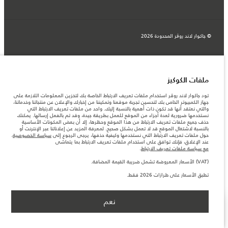
© جاكوار لاند روڨر المحدودة 2026
المغرب, سميا
المعلومات والمواصفات والأسعار والألوان المذكورة على هذا الموقع قد تختلف من بلد إلى
آخر، كما أنّها قد تتغير بدون إشعار مسبق. الرجاء التواصل مع وكيلنا المحلي للتأكد من توفّرها
ملفات الكوكيز
والتحقق من الأسعار.
الأرقام المقدمة هي نتيجة لاختبارات المصنع الرسمية وفقاً لتشريعات الاتحاد الأوروبي. قد
تود جاكوار لاند روڤر استخدام ملفات تعريف الارتباط الخاصة بك لتخزين المعلومات اللازمة على
يتباين استهلك الوقود الفعلي للمركبة عن ذلك المتحقق في تلك الاختبارات كما أن هذه
جهاز الكمبيوتر الخاص بك لتحسين تجربة موقعنا وتمكيننا من إخبارك والإعلان عن منتجاتنا وخدماتنا،
الأرقام بغرض المقارنة فحسب.
والتي نعتقد أنها قد تكون ذات أهمية بالنسبة إليك. واحد من ملفات تعريف الارتباط التي
نستخدمها ضرورية لعدة أجزاء من الموقع للعمل بطريقة جيدة، وقد تم بالفعل إرسالها. يمكنك
ملاحظة مهمة حول الصور والمواصفات. إن النقص العالمي في أشباه الموصلات يؤثر حاليًا
حذف جميع ملفات تعريف الارتباط من هذا الموقع وحظرها، إلا أن بعض المكونات الأساسية
في مواصفات تصميم السيارات وتوفر الخيارات وتوقيتات التصاميم. هذا ظرف ديناميكي
بالنسبة لاشتغال الموقع قد لا تعمل بشكل صحيح. لمعرفة المزيد عن إعلاناتنا عبر الإنترنت أو
للغاية، ونتيجة لذلك، قد لا تمثّل الصور المستخدَمة ضمن موقع الويب حاليًا المواصفات الحالية
حول ملفات تعريف الارتباط التي نستخدمها وكيفية حذفها، يرجى الرجوع إلى
سياسة الخصوصية
.
بالكامل بالنسبة إلى الميزات والخيارات والحلية ومجموعات الألوان. يرجى استشارة وكيلك الذي
عند الإغلاق، فإنك توافق على استخدام ملفات تعريف الارتباط بما يتماشى
سيتمكّن من تأكيد أي تقييدات حالية معك للسماح لك باتخاذ قرار مدروس
مع سياسة ملفات تعريف الارتباط
.
الأسعار المعروضة تشمل ضريبة القيمة المضافة (VAT).
(VAT) الأسعار المعروضة تشمل ضريبة القيمة المضافة.
الأسعار تنطبق فقط على الطرازات المصنعة في عام 2026.‎
تطبق الأسعار على طرازات 2026 فقط.
نعم
ابق على اطلاع
SHOW MORE