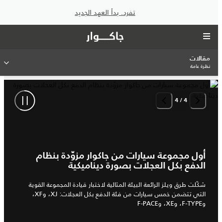
تفرد. بدأ العهد الجديد
مقالات
نظرة عامة
4
/
4
أول مجموعة سيارات من جاكوار مزوّدة بنظام
الدفع بكل العجلات بصورة ديناميكية
شكّلت طرق ويلز الرائعة البيئة المثالية لاختبار قيادة المجموعة القوية
التي تتضمن خمس سيارات من فئة الدفع بكل العجلات: XJ، وXF،
وF‑TYPE، وXE، وF‑PACE