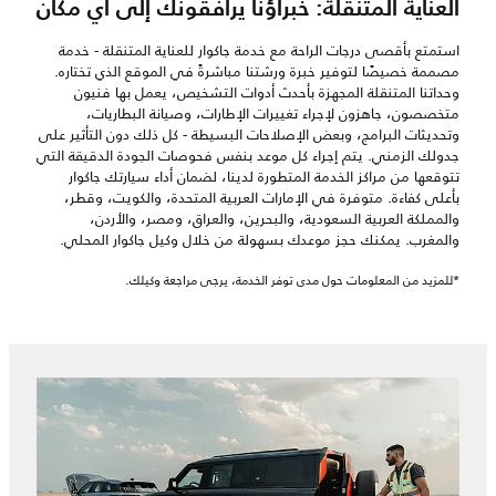
العناية المتنقلة: خبراؤنا يرافقونك إلى أي مكان
استمتع بأقصى درجات الراحة مع خدمة جاكوار للعناية المتنقلة - خدمة
مصممة خصيصًا لتوفير خبرة ورشتنا مباشرةً في الموقع الذي تختاره.
وحداتنا المتنقلة المجهزة بأحدث أدوات التشخيص، يعمل بها فنيون
متخصصون، جاهزون لإجراء تغييرات الإطارات، وصيانة البطاريات،
وتحديثات البرامج، وبعض الإصلاحات البسيطة - كل ذلك دون التأثير على
جدولك الزمني. يتم إجراء كل موعد بنفس فحوصات الجودة الدقيقة التي
تتوقعها من مراكز الخدمة المتطورة لدينا، لضمان أداء سيارتك جاكوار
بأعلى كفاءة. متوفرة في الإمارات العربية المتحدة، والكويت، وقطر،
والمملكة العربية السعودية، والبحرين، والعراق، ومصر، والأردن،
والمغرب. يمكنك حجز موعدك بسهولة من خلال وكيل جاكوار المحلي.
*للمزيد من المعلومات حول مدى توفر الخدمة، يرجى مراجعة وكيلك.