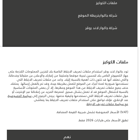
ملفات الكوكيز
شركة جاكوارخريطة الموقع
شركة جاكوار لاند روڤر
© جاكوار لاند روڨر المحدودة 2026
ملفات الكوكيز
المغرب, سميا
تود جاكوار لاند روڤر استخدام ملفات تعريف الارتباط الخاصة بك لتخزين المعلومات اللازمة على
جهاز الكمبيوتر الخاص بك لتحسين تجربة موقعنا وتمكيننا من إخبارك والإعلان عن منتجاتنا وخدماتنا،
المعلومات والمواصفات والأسعار والألوان المذكورة على هذا الموقع قد تختلف من بلد إلى
والتي نعتقد أنها قد تكون ذات أهمية بالنسبة إليك. واحد من ملفات تعريف الارتباط التي
آخر، كما أنّها قد تتغير بدون إشعار مسبق. الرجاء التواصل مع وكيلنا المحلي للتأكد من توفّرها
نستخدمها ضرورية لعدة أجزاء من الموقع للعمل بطريقة جيدة، وقد تم بالفعل إرسالها. يمكنك
والتحقق من الأسعار.
حذف جميع ملفات تعريف الارتباط من هذا الموقع وحظرها، إلا أن بعض المكونات الأساسية
الأرقام المقدمة هي نتيجة لاختبارات المصنع الرسمية وفقاً لتشريعات الاتحاد الأوروبي. قد
بالنسبة لاشتغال الموقع قد لا تعمل بشكل صحيح. لمعرفة المزيد عن إعلاناتنا عبر الإنترنت أو
يتباين استهلك الوقود الفعلي للمركبة عن ذلك المتحقق في تلك الاختبارات كما أن هذه
حول ملفات تعريف الارتباط التي نستخدمها وكيفية حذفها، يرجى الرجوع إلى
سياسة الخصوصية
.
الأرقام بغرض المقارنة فحسب.
عند الإغلاق، فإنك توافق على استخدام ملفات تعريف الارتباط بما يتماشى
مع سياسة ملفات تعريف الارتباط
.
ملاحظة مهمة حول الصور والمواصفات. إن النقص العالمي في أشباه الموصلات يؤثر حاليًا
في مواصفات تصميم السيارات وتوفر الخيارات وتوقيتات التصاميم. هذا ظرف ديناميكي
(VAT) الأسعار المعروضة تشمل ضريبة القيمة المضافة.
للغاية، ونتيجة لذلك، قد لا تمثّل الصور المستخدَمة ضمن موقع الويب حاليًا المواصفات الحالية
بالكامل بالنسبة إلى الميزات والخيارات والحلية ومجموعات الألوان. يرجى استشارة وكيلك الذي
تطبق الأسعار على طرازات 2026 فقط.
سيتمكّن من تأكيد أي تقييدات حالية معك للسماح لك باتخاذ قرار مدروس
الأسعار المعروضة تشمل ضريبة القيمة المضافة (VAT).
الأسعار تنطبق فقط على الطرازات المصنعة في عام 2026.‎
نعم