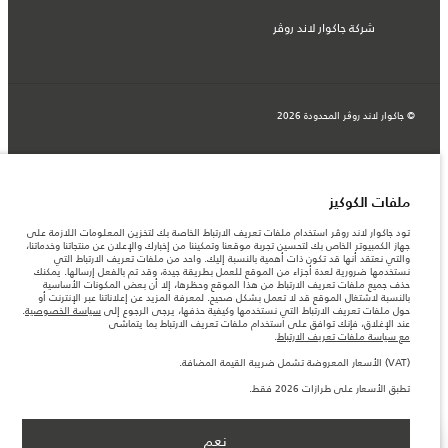
شركة جاكوار لاند روڤر
© جاكوار لاند روڨر المحدودة 2026
المغرب, سميا
المعلومات والمواصفات والأسعار والألوان المذكورة على هذا الموقع قد تختلف من بلد إلى
آخر، كما أنّها قد تتغير بدون إشعار مسبق. الرجاء التواصل مع وكيلنا المحلي للتأكد من توفّرها
ملفات الكوكيز
والتحقق من الأسعار.
الأرقام المقدمة هي نتيجة لاختبارات المصنع الرسمية وفقاً لتشريعات الاتحاد الأوروبي. قد
تود جاكوار لاند روڤر استخدام ملفات تعريف الارتباط الخاصة بك لتخزين المعلومات اللازمة على
يتباين استهلك الوقود الفعلي للمركبة عن ذلك المتحقق في تلك الاختبارات كما أن هذه
جهاز الكمبيوتر الخاص بك لتحسين تجربة موقعنا وتمكيننا من إخبارك والإعلان عن منتجاتنا وخدماتنا،
الأرقام بغرض المقارنة فحسب.
والتي نعتقد أنها قد تكون ذات أهمية بالنسبة إليك. واحد من ملفات تعريف الارتباط التي
نستخدمها ضرورية لعدة أجزاء من الموقع للعمل بطريقة جيدة، وقد تم بالفعل إرسالها. يمكنك
ملاحظة مهمة حول الصور والمواصفات. إن النقص العالمي في أشباه الموصلات يؤثر حاليًا
حذف جميع ملفات تعريف الارتباط من هذا الموقع وحظرها، إلا أن بعض المكونات الأساسية
في مواصفات تصميم السيارات وتوفر الخيارات وتوقيتات التصاميم. هذا ظرف ديناميكي
بالنسبة لاشتغال الموقع قد لا تعمل بشكل صحيح. لمعرفة المزيد عن إعلاناتنا عبر الإنترنت أو
للغاية، ونتيجة لذلك، قد لا تمثّل الصور المستخدَمة ضمن موقع الويب حاليًا المواصفات الحالية
حول ملفات تعريف الارتباط التي نستخدمها وكيفية حذفها، يرجى الرجوع إلى
سياسة الخصوصية
.
بالكامل بالنسبة إلى الميزات والخيارات والحلية ومجموعات الألوان. يرجى استشارة وكيلك الذي
عند الإغلاق، فإنك توافق على استخدام ملفات تعريف الارتباط بما يتماشى
سيتمكّن من تأكيد أي تقييدات حالية معك للسماح لك باتخاذ قرار مدروس
مع سياسة ملفات تعريف الارتباط
.
الأسعار المعروضة تشمل ضريبة القيمة المضافة (VAT).
(VAT) الأسعار المعروضة تشمل ضريبة القيمة المضافة.
الأسعار تنطبق فقط على الطرازات المصنعة في عام 2026.‎
تطبق الأسعار على طرازات 2026 فقط.
نعم