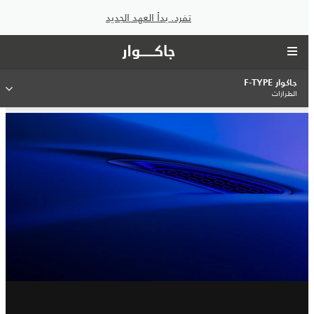
تفرد. بدأ العهد الجديد
جاكوار F-TYPE
الطرازات