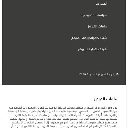
ابحث عنا
سياسة الخصوصية
ملفات الكوكيز
شركة جاكوارخريطة الموقع
شركة جاكوار لاند روڤر
© جاكوار لاند روڨر المحدودة 2026
المغرب, سميا
المعلومات والمواصفات والأسعار والألوان المذكورة على هذا الموقع قد تختلف من بلد إلى
آخر، كما أنّها قد تتغير بدون إشعار مسبق. الرجاء التواصل مع وكيلنا المحلي للتأكد من توفّرها
ملفات الكوكيز
والتحقق من الأسعار.
الأرقام المقدمة هي نتيجة لاختبارات المصنع الرسمية وفقاً لتشريعات الاتحاد الأوروبي. قد
تود جاكوار لاند روڤر استخدام ملفات تعريف الارتباط الخاصة بك لتخزين المعلومات اللازمة على
يتباين استهلك الوقود الفعلي للمركبة عن ذلك المتحقق في تلك الاختبارات كما أن هذه
جهاز الكمبيوتر الخاص بك لتحسين تجربة موقعنا وتمكيننا من إخبارك والإعلان عن منتجاتنا وخدماتنا،
الأرقام بغرض المقارنة فحسب.
والتي نعتقد أنها قد تكون ذات أهمية بالنسبة إليك. واحد من ملفات تعريف الارتباط التي
نستخدمها ضرورية لعدة أجزاء من الموقع للعمل بطريقة جيدة، وقد تم بالفعل إرسالها. يمكنك
ملاحظة مهمة حول الصور والمواصفات. إن النقص العالمي في أشباه الموصلات يؤثر حاليًا
حذف جميع ملفات تعريف الارتباط من هذا الموقع وحظرها، إلا أن بعض المكونات الأساسية
في مواصفات تصميم السيارات وتوفر الخيارات وتوقيتات التصاميم. هذا ظرف ديناميكي
بالنسبة لاشتغال الموقع قد لا تعمل بشكل صحيح. لمعرفة المزيد عن إعلاناتنا عبر الإنترنت أو