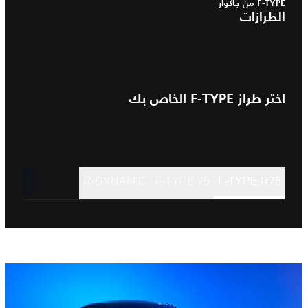
F-TYPE من جاكوار
الطرازات
اختر طراز F-TYPE الخاص بك
R-DYNAMIC
F-TYPE 75
F-TYPE R75