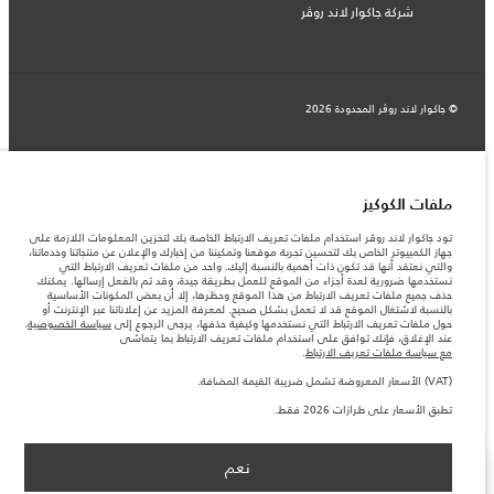
شركة جاكوار لاند روڤر
© جاكوار لاند روڨر المحدودة 2026
المغرب, سميا
المعلومات والمواصفات والأسعار والألوان المذكورة على هذا الموقع قد تختلف من بلد إلى
آخر، كما أنّها قد تتغير بدون إشعار مسبق. الرجاء التواصل مع وكيلنا المحلي للتأكد من توفّرها
ملفات الكوكيز
والتحقق من الأسعار.
الأرقام المقدمة هي نتيجة لاختبارات المصنع الرسمية وفقاً لتشريعات الاتحاد الأوروبي. قد
تود جاكوار لاند روڤر استخدام ملفات تعريف الارتباط الخاصة بك لتخزين المعلومات اللازمة على
يتباين استهلك الوقود الفعلي للمركبة عن ذلك المتحقق في تلك الاختبارات كما أن هذه
جهاز الكمبيوتر الخاص بك لتحسين تجربة موقعنا وتمكيننا من إخبارك والإعلان عن منتجاتنا وخدماتنا،
الأرقام بغرض المقارنة فحسب.
والتي نعتقد أنها قد تكون ذات أهمية بالنسبة إليك. واحد من ملفات تعريف الارتباط التي
نستخدمها ضرورية لعدة أجزاء من الموقع للعمل بطريقة جيدة، وقد تم بالفعل إرسالها. يمكنك
ملاحظة مهمة حول الصور والمواصفات. إن النقص العالمي في أشباه الموصلات يؤثر حاليًا
حذف جميع ملفات تعريف الارتباط من هذا الموقع وحظرها، إلا أن بعض المكونات الأساسية
في مواصفات تصميم السيارات وتوفر الخيارات وتوقيتات التصاميم. هذا ظرف ديناميكي
بالنسبة لاشتغال الموقع قد لا تعمل بشكل صحيح. لمعرفة المزيد عن إعلاناتنا عبر الإنترنت أو
للغاية، ونتيجة لذلك، قد لا تمثّل الصور المستخدَمة ضمن موقع الويب حاليًا المواصفات الحالية
حول ملفات تعريف الارتباط التي نستخدمها وكيفية حذفها، يرجى الرجوع إلى
سياسة الخصوصية
.
بالكامل بالنسبة إلى الميزات والخيارات والحلية ومجموعات الألوان. يرجى استشارة وكيلك الذي
عند الإغلاق، فإنك توافق على استخدام ملفات تعريف الارتباط بما يتماشى
سيتمكّن من تأكيد أي تقييدات حالية معك للسماح لك باتخاذ قرار مدروس
مع سياسة ملفات تعريف الارتباط
.
الأسعار المعروضة تشمل ضريبة القيمة المضافة (VAT).
(VAT) الأسعار المعروضة تشمل ضريبة القيمة المضافة.
الأسعار تنطبق فقط على الطرازات المصنعة في عام 2026.‎
تطبق الأسعار على طرازات 2026 فقط.
نعم
اعثر على وكيل
عرض المزيد