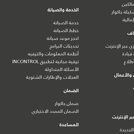
الكين
الخدمة والصيانة
يلة جاكوار
مالية
خدمة الصيانة
خطط الصيانة
اف
احجز موعد صيانة
 عبر الإنترنت
تحديثات البرامج
 قيادة
أنظمة المعلومات والترفيه
طلاع
ترقية مجانية لتطبيق INCONTROL
الأسئلة المتداولة
والأعمال
العجلات والإطارات الشتوية
الضمان
ضمان جاكوار
الضمان الممدد الاختياري
ر الإنترنت
المساعدة
الجديدة