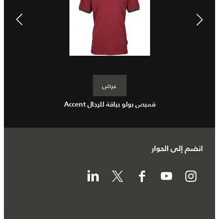
عرض
قميص بولو بياقة للرجال Accent
تيشيرت رج
انضم إلى الحوار