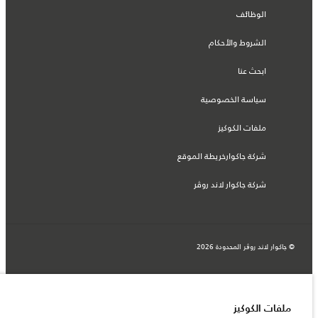
الوظائف
الشروط والأحكام
ابحث عنا
سياسة الخصوصية
ملفات الكوكيز
شركة جاكوارخريطة الموقع
شركة جاكوار لاند روڤر
© جاكوار لاند روڨر المحدودة 2026
المغرب, سميا
المعلومات والمواصفات والأسعار والألوان المذكورة على هذا الموقع قد تختلف من بلد إلى
آخر، كما أنّها قد تتغير بدون إشعار مسبق. الرجاء التواصل مع وكيلنا المحلي للتأكد من توفّرها
ملفات الكوكيز
والتحقق من الأسعار.