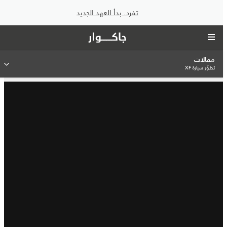
تفرد. بدأ العهد الجديد
مقالات
تطوّر سيارة XF