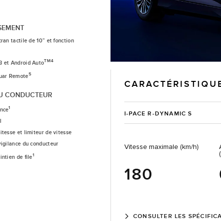
SEMENT
ran tactile de 10” et fonction
TM4
3 et Android Auto
5
guar Remote
CARACTÉRISTIQU
AU CONDUCTEUR
1
ence
I-PACE R-DYNAMIC S
l
itesse et limiteur de vitesse
vigilance du conducteur
Vitesse maximale (km/h)
1
ntien de file
180
CONSULTER LES SPÉCIFIC