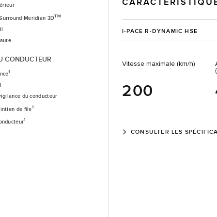
CARACTÉRISTIQU
férieur
TM
Surround Meridian 3D
il
I-PACE R-DYNAMIC HSE
haute
AU CONDUCTEUR
Vitesse maximale (km/h)
1
ence
200
l
vigilance du conducteur
1
ntien de file
1
conducteur
CONSULTER LES SPÉCIFIC