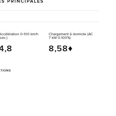
ES PRINCIPALES
Accélération 0‑100 km/h
Chargement à domicile (AC
(sec.)
7 kW 0‑100%)
4,8
8,58♦
ATIONS