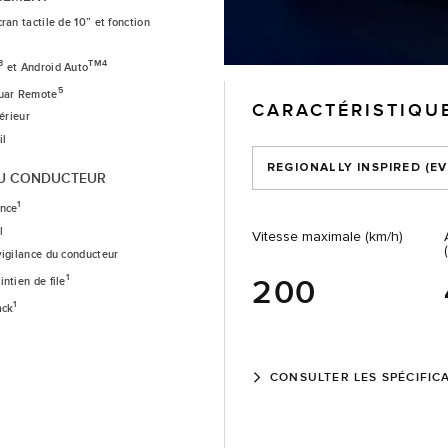
ran tactile de 10” et fonction
3
TM4
et Android Auto
5
guar Remote
CARACTÉRISTIQU
férieur
il
REGIONALLY INSPIRED (E
AU CONDUCTEUR
1
ence
l
Vitesse maximale (km/h)
vigilance du conducteur
1
200
ntien de file
1
ack
CONSULTER LES SPÉCIFIC