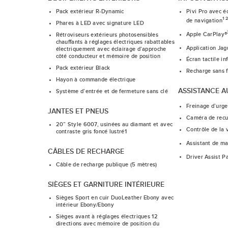
Pack extérieur R-Dynamic
Pivi Pro avec éc
1 2
de navigation
Phares à LED avec signature LED
Apple CarPlay®
Rétroviseurs extérieurs photosensibles
chauffants à réglages électriques rabattables
Application Ja
électriquement avec éclairage d’approche
côté conducteur et mémoire de position
Écran tactile in
Pack extérieur Black
Recharge sans f
Hayon à commande électrique
ASSISTANCE 
Système d’entrée et de fermeture sans clé
Freinage d’urg
JANTES ET PNEUS
Caméra de recu
20” Style 6007, usinées au diamant et avec
Contrôle de la 
contraste gris foncé lustré1
Assistant de mai
CÂBLES DE RECHARGE
Driver Assist P
Câble de recharge publique (5 mètres)
SIÈGES ET GARNITURE INTÉRIEURE
Sièges Sport en cuir DuoLeather Ebony avec
intérieur Ebony/Ebony
Sièges avant à réglages électriques 12
directions avec mémoire de position du