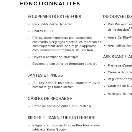
FONCTIONNALITÉS
ÉQUIPEMENTS EXTÉRIEURS
INFODIVERTIS
Pack extérieur R-Dynamic
Pivi Pro avec éc
1 2
de navigation
Phares à LED
Apple CarPlay®
Rétroviseurs extérieurs photosensibles
chauffants à réglages électriques rabattables
Application Ja
électriquement avec éclairage d’approche
côté conducteur et mémoire de position
ASSISTANCE 
Hayon à commande électrique
Système d’entrée et de fermeture sans clé
Freinage d’urg
Caméra de recu
JANTES ET PNEUS
Régulateur de v
20” Style 6007, usinées au diamant et avec
Contrôle de la 
contraste gris foncé lustré1
Assistant de mai
CÂBLES DE RECHARGE
Câble de recharge publique (5 mètres)
SIÈGES ET GARNITURE INTÉRIEURE
Sièges Sport en cuir DuoLeather Ebony avec
intérieur Ebony/Ebony