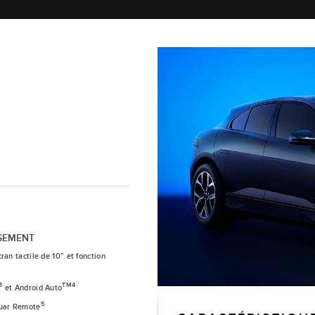
SEMENT
ran tactile de 10” et fonction
3
TM4
et Android Auto
5
guar Remote