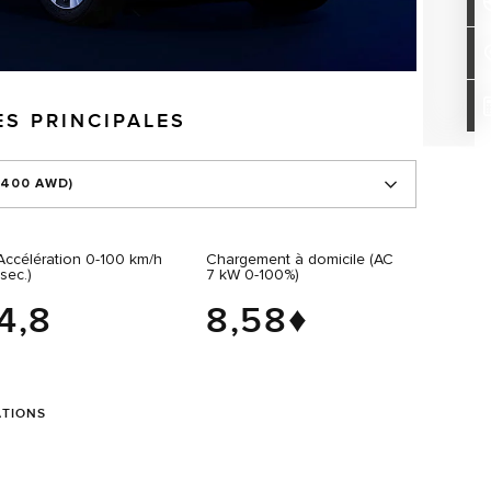
ES PRINCIPALES
V400 AWD)
Accélération 0‑100 km/h
Chargement à domicile (AC
(sec.)
7 kW 0‑100%)
4,8
8,58♦
ATIONS