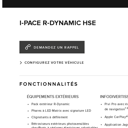
I-PACE R-DYNAMIC HSE
DEMANDEZ UN RAPPEL
CONFIGUREZ VOTRE VÉHICULE
FONCTIONNALITÉS
ÉQUIPEMENTS EXTÉRIEURS
INFODIVERTIS
Pack extérieur R-Dynamic
Pivi Pro avec éc
1 2
de navigation
Phares à LED Matrix avec signature LED
Apple CarPlay®
Clignotants à défilement
Rétroviseurs extérieurs photosensibles
Application Ja
chauffants à réglages électriques rabattables