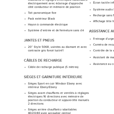
Écran tactile in
électriquement avec éclairage d’approche
côté conducteur et mémoire de position
Système audio 
Toit panoramique fixe
Recharge sans f
Pack extérieur Black
Affichage tête 
Hayon à commande électrique
Système d’entrée et de fermeture sans clé
ASSISTANCE 
Freinage d’urg
JANTES ET PNEUS
Caméra de recu
20” Style 5068, usinées au diamant et avec
Contrôle de la 
contraste gris foncé lustré1
Assistant de mai
CÂBLES DE RECHARGE
Assistance au 
Câble de recharge publique (5 mètres)
SIÈGES ET GARNITURE INTÉRIEURE
Sièges Sport en cuir Windsor Ebony avec
intérieur Ebony/Ebony
Sièges avant chauffants et ventilés à réglages
électriques 16 directions avec mémoire de
position du conducteur et appuie-tête manuels
2 directions
Sièges arrière chauffants rabattables
40/20/40 avec accoudoir central