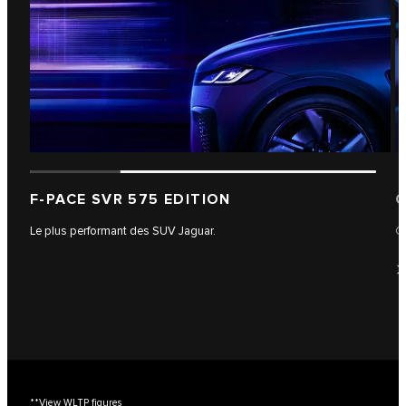
F-PACE SVR 575 EDITION
C
Le plus performant des SUV Jaguar.
C
**View WLTP figures