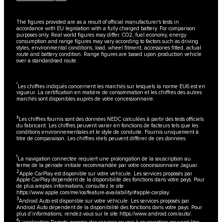
The figures provided are as a result of official manufacturer's tests in
accordance with EU legislation with a fully charged battery. For comparison
purposes only. Real world figures may differ. CO2, fuel economy, energy
consumption and range figures may vary according to factors such as driving
styles, environmental conditions, load, wheel fitment, accessories fitted, actual
route and battery condition. Range figures are based upon production vehicle
over a standardised route.
†
Les chiffres indiqués concernent les marchés sur lesquels la norme EU6 est en
vigueur. La certification en matière de consommation et les chiffres des autres
marchés sont disponibles auprès de votre concessionnaire.
±
Les chiffres fournis sont des données NEDC calculées à partir des tests officiels
du fabricant. Les chiffres peuvent varier en fonctions de facteurs tels que les
conditions environnementales et le style de conduite. Fournis uniquement à
titre de comparaison. Les chiffres réels peuvent différer de ces données.
1
La navigation connectée requiert une prolongation de la souscription au
terme de la période initiale recommandée par votre concessionnaire Jaguar.
2
Apple CarPlay est disponible sur votre véhicule. Les services proposés par
Apple CarPlay dépendent de la disponibilité des fonctions dans votre pays. Pour
de plus amples informations, consultez le site
https://www.apple.com/me/ios/feature-availability/#apple-carplay
.
3
Android Auto est disponible sur votre véhicule. Les services proposés par
Android Auto dépendent de la disponibilité des fonctions dans votre pays. Pour
plus d’informations, rendez-vous sur le site
https://www.android.com/auto/
.
4