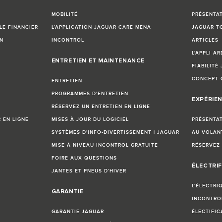
MOBILITÉ
PRÉSENTA
LE FINANCIER
L’APPLICATION JAGUAR CARE MENA
JAGUAR T
N
INCONTROL
ARTICLES
L'APPLI AR
ENTRETIEN ET MAINTENANCE
FIABILITÉ
CONCEPT 
ENTRETIEN
PROGRAMMES D'ENTRETIEN
EXPÉRIE
RÉSERVEZ UN ENTRETIEN EN LIGNE
EN LIGNE
MISES À JOUR DU LOGICIEL
PRÉSENTA
SYSTÈMES D'INFO-DIVERTISSEMENT | JAGUAR
AU VOLAN
MISE À NIVEAU INCONTROL GRATUITE
RÉSERVEZ 
FOIRE AUX QUESTIONS
ÉLECTRIF
JANTES ET PNEUS D’HIVER
L'ÉLECTRI
GARANTIE
INCONTRO
GARANTIE JAGUAR
ÉLECTIFIC