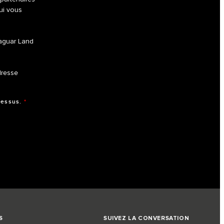
qui vous
Jaguar Land
dresse
dessus.
*
S
SUIVEZ LA CONVERSATION