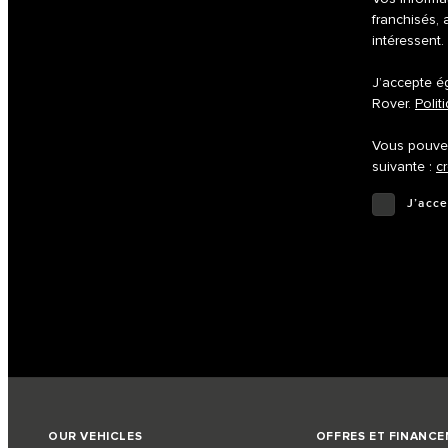
franchisés, 
intéressent.
J’accepte ég
Rover.
Polit
Vous pouvez
suivante :
c
J’acce
OUR VEHICLES
OFFRES ET FINANC