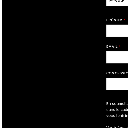
PRÉNOM
*
EMAIL
*
CONCESSIO
En soumetta
dans le cad
vous tenir i
Vos informa