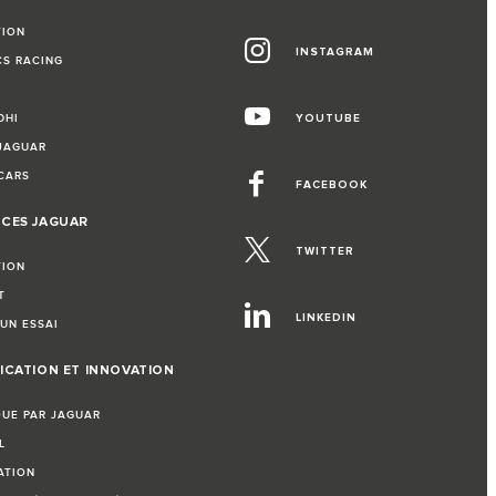
TION
INSTAGRAM
CS RACING
DHI
YOUTUBE
 JAGUAR
CARS
FACEBOOK
NCES JAGUAR
TWITTER
TION
T
LINKEDIN
UN ESSAI
ICATION ET INNOVATION
QUE PAR JAGUAR
L
ATION