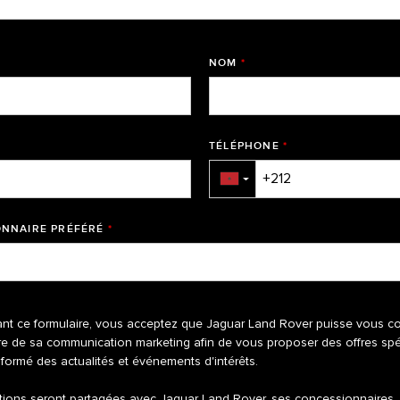
NOM
*
TÉLÉPHONE
*
▼
NNAIRE PRÉFÉRÉ
*
nt ce formulaire, vous acceptez que Jaguar Land Rover puisse vous co
re de sa communication marketing afin de vous proposer des offres spé
nformé des actualités et événements d'intérêts.
tions seront partagées avec Jaguar Land Rover, ses concessionnaires, 