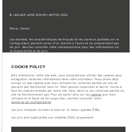
© JAGUAR LAND ROVER LIMITED 2026
Maroc, Smeia
Les données, les caractéristiques techniques et les couleurs publiées sur le
configurateur peuvent varier d'un marché à l'autre et ne comprennent pas
de prix. Veuillez consulter votre concessionnaire pour des informations sur
la disponibilité et les prix.
Remarque importante sur les images et les spécifications.
La
pénurie mondiale de semi-conducteurs affecte actuellement les
COOKIE POLICY
spécifications de construction des véhicules, la disponibilité des options et
les délais de construction. Cette situation s’avère très fluctuante, et par
conséquent, les images utilisées actuellement sur le site Web peuvent ne pas
Afin d'améliorer notre site web, nous souhaiterions utiliser des cookies pour
refléter entièrement les spécifications actuelles en ce qui concerne les
enregistrer certaines informations dans votre ordinateur. Nous avons déjà
caractéristiques, les options, les finitions et les combinaisons de couleurs.
envoyé un des cookies que nous utilisons car certaines parties du site ne
Veuillez consulter votre concessionnaire pour avoir confirmation des
peuvent pas fonctionner sans lui. Vous pouvez supprimer et barrer l'accès à
restrictions actuelles et faire un choix éclairé
tous les cookies envoyés par notre site, mais, dans ce cas, certaines parties du
site ne fonctionneront pas. Pour en savoir plus sur les
cookies
que nous
Les chiffres fournis proviennent de tests offi ciels effectués par le fabricant
utilisons et la façon de les supprimer, veuillez consulter notre
conformément å la législation européenne en vigueur. La consommation
politique de confidentialité
.
réelle de carburant d'un véhicule peut différer de celle obtenue dans ces
tests et ces chiffres sont fournis å des fins de comparaison uniquement.
Les prix indiqués incluent la taxe sur la valeur ajoutée (TVA).
Les prix sont applicables uniquement aux modèles produit en 2026.
Les prix sont applicables aux modèles 2026 uniquement.