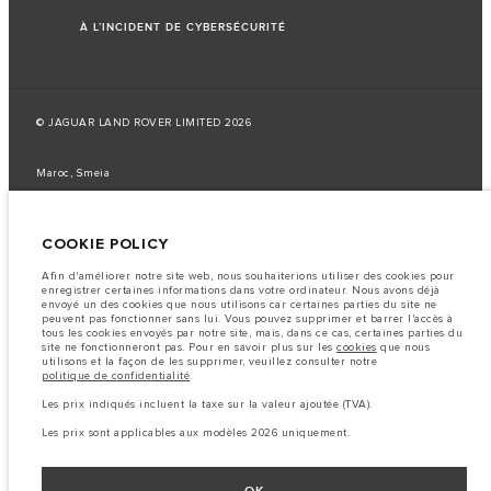
À L’INCIDENT DE CYBERSÉCURITÉ
© JAGUAR LAND ROVER LIMITED 2026
Maroc, Smeia
Les données, les caractéristiques techniques et les couleurs publiées sur le
configurateur peuvent varier d'un marché à l'autre et ne comprennent pas
COOKIE POLICY
de prix. Veuillez consulter votre concessionnaire pour des informations sur
la disponibilité et les prix.
Afin d'améliorer notre site web, nous souhaiterions utiliser des cookies pour
Remarque importante sur les images et les spécifications.
La
enregistrer certaines informations dans votre ordinateur. Nous avons déjà
pénurie mondiale de semi-conducteurs affecte actuellement les
envoyé un des cookies que nous utilisons car certaines parties du site ne
spécifications de construction des véhicules, la disponibilité des options et
peuvent pas fonctionner sans lui. Vous pouvez supprimer et barrer l'accès à
les délais de construction. Cette situation s’avère très fluctuante, et par
tous les cookies envoyés par notre site, mais, dans ce cas, certaines parties du
conséquent, les images utilisées actuellement sur le site Web peuvent ne pas
site ne fonctionneront pas. Pour en savoir plus sur les
cookies
que nous
refléter entièrement les spécifications actuelles en ce qui concerne les
utilisons et la façon de les supprimer, veuillez consulter notre
caractéristiques, les options, les finitions et les combinaisons de couleurs.
politique de confidentialité
.
Veuillez consulter votre concessionnaire pour avoir confirmation des
restrictions actuelles et faire un choix éclairé
Les prix indiqués incluent la taxe sur la valeur ajoutée (TVA).
Les chiffres fournis proviennent de tests offi ciels effectués par le fabricant
Les prix sont applicables aux modèles 2026 uniquement.
conformément å la législation européenne en vigueur. La consommation
réelle de carburant d'un véhicule peut différer de celle obtenue dans ces
tests et ces chiffres sont fournis å des fins de comparaison uniquement.