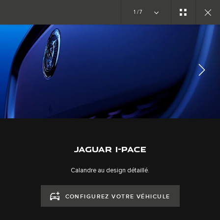
Copy Nothing. Une nouvelle ère s’ouvre
1/7
GALERIE
EXTÉRIEUR
SUIVEZ LA CONVERSATION
JAGUAR I-PACE
Calandre au design détaillé.
CONFIGUREZ VOTRE VÉHICULE
CAREERS