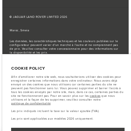
© JAGUAR LAND ROVER LIMITED 2026
Maroc, Smeia
Les données, les caractéristiques techniques et les couleurs publiées sur le
configurateur peuvent varier d'un marché à l'autre et ne comprennent pas
de prix. Veuillez consulter votre concessionnaire pour des informations sur
la disponibilité et les prix.
Remarque importante sur les images et les spécifications.
La
pénurie mondiale de semi-conducteurs affecte actuellement les
COOKIE POLICY
spécifications de construction des véhicules, la disponibilité des options et
les délais de construction. Cette situation s’avère très fluctuante, et par
conséquent, les images utilisées actuellement sur le site Web peuvent ne pas
Afin d'améliorer notre site web, nous souhaiterions utiliser des cookies pour
refléter entièrement les spécifications actuelles en ce qui concerne les
enregistrer certaines informations dans votre ordinateur. Nous avons déjà
caractéristiques, les options, les finitions et les combinaisons de couleurs.
envoyé un des cookies que nous utilisons car certaines parties du site ne
Veuillez consulter votre concessionnaire pour avoir confirmation des
peuvent pas fonctionner sans lui. Vous pouvez supprimer et barrer l'accès à
restrictions actuelles et faire un choix éclairé
tous les cookies envoyés par notre site, mais, dans ce cas, certaines parties du
site ne fonctionneront pas. Pour en savoir plus sur les
cookies
que nous
Les chiffres fournis proviennent de tests offi ciels effectués par le fabricant
utilisons et la façon de les supprimer, veuillez consulter notre
conformément å la législation européenne en vigueur. La consommation
politique de confidentialité
.
réelle de carburant d'un véhicule peut différer de celle obtenue dans ces
tests et ces chiffres sont fournis å des fins de comparaison uniquement.
Les prix indiqués incluent la taxe sur la valeur ajoutée (TVA).
Les prix sont applicables uniquement aux modèles produit en 2026.
Les prix sont applicables aux modèles 2026 uniquement.