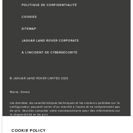
POLITIQUE DE CONFIDENTIALITÉ
COOKIES
SITEMAP
JAGUAR LAND ROVER CORPORATE
À L’INCIDENT DE CYBERSÉCURITÉ
© JAGUAR LAND ROVER LIMITED 2026
Maroc, Smeia
Les données, les caractéristiques techniques et les couleurs publiées sur le
configurateur peuvent varier d'un marché à l'autre et ne comprennent pas
de prix. Veuillez consulter votre concessionnaire pour des informations sur
la disponibilité et les prix.
Remarque importante sur les images et les spécifications.
La
pénurie mondiale de semi-conducteurs affecte actuellement les
COOKIE POLICY
spécifications de construction des véhicules, la disponibilité des options et