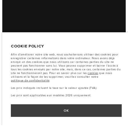
COOKIE POLICY
Afin d'améliorer notre site web, nous souhaiterions utiliser des cookies pour
enregistrer certaines informations dans votre ordinateur. Nous avons déjà
envoyé un des cookies que nous utilisons car certaines parties du site ne
peuvent pas fonctionner sans lui. Vous pouvez supprimer et barrer l'accès à
tous les cookies envoyés par notre site, mais, dans ce cas, certaines parties du
site ne fonctionneront pas. Pour en savoir plus sur les
cookies
que nous
utilisons et la façon de les supprimer, veuillez consulter notre
politique de confidentialité
.
Les prix indiqués incluent la taxe sur la valeur ajoutée (TVA).
Les prix sont applicables aux modèles 2026 uniquement.
OK