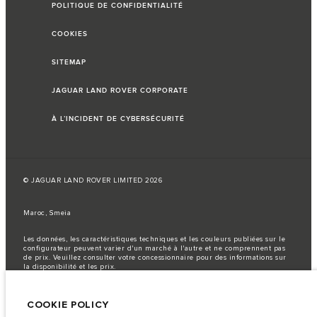
POLITIQUE DE CONFIDENTIALITÉ
COOKIES
SITEMAP
JAGUAR LAND ROVER CORPORATE
À L’INCIDENT DE CYBERSÉCURITÉ
© JAGUAR LAND ROVER LIMITED 2026
Maroc, Smeia
Les données, les caractéristiques techniques et les couleurs publiées sur le
configurateur peuvent varier d'un marché à l'autre et ne comprennent pas
de prix. Veuillez consulter votre concessionnaire pour des informations sur
la disponibilité et les prix.
Remarque importante sur les images et les spécifications.
La
pénurie mondiale de semi-conducteurs affecte actuellement les
COOKIE POLICY
spécifications de construction des véhicules, la disponibilité des options et
les délais de construction. Cette situation s’avère très fluctuante, et par