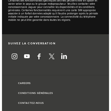
Certaines des fonctionnalités spécifiques décrites peuvent être en option et
varier selon le pays ou le groupe motopropulseur. Veuillez contacter votre
concessionnaire Jaguar pour connaître les disponibilités et les conditions
générales. Certaines fonctionnalités requièrent une carte SIM appropriée
associée à un forfait données adapté qu'il faudra prolonger après la période
initiale indiquée par votre concessionnaire. La connectivité du téléphone
mobile ne peut être garantie dans toutes les régions.
SUIVEZ LA CONVERSATION
CAREERS
CONDITIONS GÉNÉRALES
CONTACTEZ-NOUS