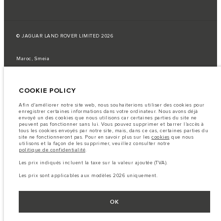
© JAGUAR LAND ROVER LIMITED 2026
Maroc, Smeia
Les données, les caractéristiques techniques et les couleurs publiées sur le
configurateur peuvent varier d'un marché à l'autre et ne comprennent pas
COOKIE POLICY
de prix. Veuillez consulter votre concessionnaire pour des informations sur
la disponibilité et les prix.
Afin d'améliorer notre site web, nous souhaiterions utiliser des cookies pour
Remarque importante sur les images et les spécifications.
La
enregistrer certaines informations dans votre ordinateur. Nous avons déjà
pénurie mondiale de semi-conducteurs affecte actuellement les
envoyé un des cookies que nous utilisons car certaines parties du site ne
spécifications de construction des véhicules, la disponibilité des options et
peuvent pas fonctionner sans lui. Vous pouvez supprimer et barrer l'accès à
les délais de construction. Cette situation s’avère très fluctuante, et par
tous les cookies envoyés par notre site, mais, dans ce cas, certaines parties du
conséquent, les images utilisées actuellement sur le site Web peuvent ne pas
site ne fonctionneront pas. Pour en savoir plus sur les
cookies
que nous
refléter entièrement les spécifications actuelles en ce qui concerne les
utilisons et la façon de les supprimer, veuillez consulter notre
caractéristiques, les options, les finitions et les combinaisons de couleurs.
politique de confidentialité
.
Veuillez consulter votre concessionnaire pour avoir confirmation des
restrictions actuelles et faire un choix éclairé
Les prix indiqués incluent la taxe sur la valeur ajoutée (TVA).
Les chiffres fournis proviennent de tests offi ciels effectués par le fabricant
Les prix sont applicables aux modèles 2026 uniquement.
conformément å la législation européenne en vigueur. La consommation
réelle de carburant d'un véhicule peut différer de celle obtenue dans ces
tests et ces chiffres sont fournis å des fins de comparaison uniquement.
OK
Les prix sont applicables uniquement aux modèles produit en 2026.