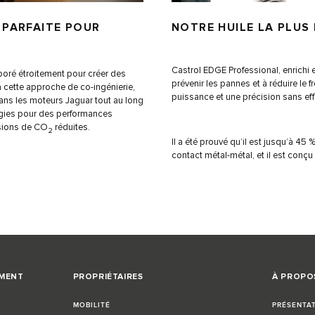
 PARFAITE POUR
NOTRE HUILE LA PLUS
Castrol EDGE Professional, enrichi 
boré étroitement pour créer des
prévenir les pannes et à réduire le 
à cette approche de co-ingénierie,
puissance et une précision sans eff
ans les moteurs Jaguar tout au long
ogies pour des performances
ssions de CO
réduites.
2
Il a été prouvé qu’il est jusqu’à 45 
contact métal-métal, et il est conç
EMENT
PROPRIÉTAIRES
À PROPO
MOBILITÉ
PRÉSENTA