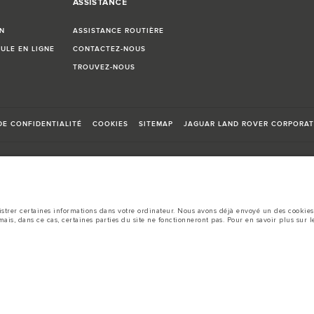
ASSISTANCE
N
ASSISTANCE ROUTIÈRE
ULE EN LIGNE
CONTACTEZ-NOUS
TROUVEZ-NOUS
DE CONFIDENTIALITÉ
COOKIES
SITEMAP
JAGUAR LAND ROVER CORPORAT
istrer certaines informations dans votre ordinateur. Nous avons déjà envoyé un des cookies 
ais, dans ce cas, certaines parties du site ne fonctionneront pas. Pour en savoir plus sur 
urateur peuvent varier d'un marché à l'autre et ne comprennent pas de prix. Veuillez consul
diale de semi-conducteurs affecte actuellement les spécifications de construction des véhicu
site Web peuvent ne pas refléter entièrement les spécifications actuelles en ce qui concerne 
tuelles et faire un choix éclairé
formément å la législation européenne en vigueur. La consommation réelle de carburant d'un v