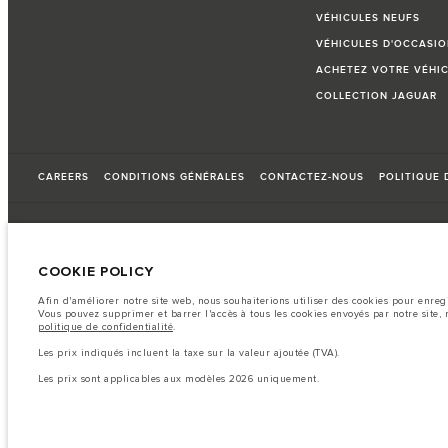
VÉHICULES NEUFS
VÉHICULES D'OCCASIO
ACHETEZ VOTRE VÉHIC
COLLECTION JAGUAR
CAREERS
CONDITIONS GÉNÉRALES
CONTACTEZ-NOUS
POLITIQUE 
© JAGUAR LAND ROVER LIMITED 2026
COOKIE POLICY
Maroc, Smeia
Afin d'améliorer notre site web, nous souhaiterions utiliser des cookies pour enreg
Vous pouvez supprimer et barrer l'accès à tous les cookies envoyés par notre site, m
Les données, les caractéristiques techniques et les couleurs publiées sur le config
politique de confidentialité
.
Remarque importante sur les images et les spécifications.
La pénurie mon
Les prix indiqués incluent la taxe sur la valeur ajoutée (TVA).
s’avère très fluctuante, et par conséquent, les images utilisées actuellement sur le 
Veuillez consulter votre concessionnaire pour avoir confirmation des restrictions ac
Les prix sont applicables aux modèles 2026 uniquement.
Les chiffres fournis proviennent de tests offi ciels effectués par le fabricant con
des fins de comparaison uniquement.
Les prix sont applicables uniquement aux modèles produit en 2026.