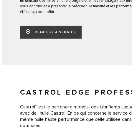
En utilisant des filtres à huile d’origine et en les remplaçant aux 
vous contribuez à préserver la précision, la fiabilité et les perform
été conçu pour offrir.
REQUEST A SERVICE
CASTROL EDGE PROFES
Castrol™ est le partenaire mondial des lubrifiants 
avec de l’huile Castrol. En ce qui concerne le service d
même huile haute performance que celle utilisée dan
optimales.