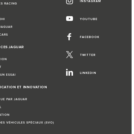
INSTAGRAM
CS RACING
DHI
YOUTUBE
 JAGUAR
CARS
FACEBOOK
NCES JAGUAR
TWITTER
TION
T
LINKEDIN
UN ESSAI
ICATION ET INNOVATION
QUE PAR JAGUAR
L
ATION
DES VÉHICULES SPÉCIAUX (SVO)