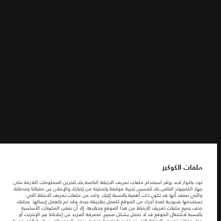
الشروط والأحكام
ابحث عنا
سياسة الخصوصية
ملفات الكوكيز
شركة جاكوارخريطة الموقع
شركة جاكوار لاند روڤر
© جاكوار لاند روڨر المحدودة 2026
ملفات الكوكيز
المغرب, سميا
تود جاكوار لاند روڤر استخدام ملفات تعريف الارتباط الخاصة بك لتخزين المعلومات اللازمة على
جهاز الكمبيوتر الخاص بك لتحسين تجربة موقعنا وتمكيننا من إخبارك والإعلان عن منتجاتنا وخدماتنا،
المعلومات والمواصفات والأسعار والألوان المذكورة على هذا الموقع قد تختلف من بلد إلى
والتي نعتقد أنها قد تكون ذات أهمية بالنسبة إليك. واحد من ملفات تعريف الارتباط التي
آخر، كما أنّها قد تتغير بدون إشعار مسبق. الرجاء التواصل مع وكيلنا المحلي للتأكد من توفّرها
نستخدمها ضرورية لعدة أجزاء من الموقع للعمل بطريقة جيدة، وقد تم بالفعل إرسالها. يمكنك
والتحقق من الأسعار.
حذف جميع ملفات تعريف الارتباط من هذا الموقع وحظرها، إلا أن بعض المكونات الأساسية
الأرقام المقدمة هي نتيجة لاختبارات المصنع الرسمية وفقاً لتشريعات الاتحاد الأوروبي. قد
بالنسبة لاشتغال الموقع قد لا تعمل بشكل صحيح. لمعرفة المزيد عن إعلاناتنا عبر الإنترنت أو
يتباين استهلك الوقود الفعلي للمركبة عن ذلك المتحقق في تلك الاختبارات كما أن هذه
حول ملفات تعريف الارتباط التي نستخدمها وكيفية حذفها، يرجى الرجوع إلى
سياسة الخصوصية
.