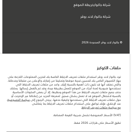
شركة جاكوارخريطة الموقع
شركة جاكوار لاند روڤر
© جاكوار لاند روڨر المحدودة 2026
المغرب, سميا
المعلومات والمواصفات والأسعار والألوان المذكورة على هذا الموقع قد تختلف من بلد إلى
آخر، كما أنّها قد تتغير بدون إشعار مسبق. الرجاء التواصل مع وكيلنا المحلي للتأكد من توفّرها
ملفات الكوكيز
والتحقق من الأسعار.
الأرقام المقدمة هي نتيجة لاختبارات المصنع الرسمية وفقاً لتشريعات الاتحاد الأوروبي. قد
تود جاكوار لاند روڤر استخدام ملفات تعريف الارتباط الخاصة بك لتخزين المعلومات اللازمة على
يتباين استهلك الوقود الفعلي للمركبة عن ذلك المتحقق في تلك الاختبارات كما أن هذه
جهاز الكمبيوتر الخاص بك لتحسين تجربة موقعنا وتمكيننا من إخبارك والإعلان عن منتجاتنا وخدماتنا،
الأرقام بغرض المقارنة فحسب.
والتي نعتقد أنها قد تكون ذات أهمية بالنسبة إليك. واحد من ملفات تعريف الارتباط التي
نستخدمها ضرورية لعدة أجزاء من الموقع للعمل بطريقة جيدة، وقد تم بالفعل إرسالها. يمكنك
ملاحظة مهمة حول الصور والمواصفات. إن النقص العالمي في أشباه الموصلات يؤثر حاليًا
حذف جميع ملفات تعريف الارتباط من هذا الموقع وحظرها، إلا أن بعض المكونات الأساسية
في مواصفات تصميم السيارات وتوفر الخيارات وتوقيتات التصاميم. هذا ظرف ديناميكي
بالنسبة لاشتغال الموقع قد لا تعمل بشكل صحيح. لمعرفة المزيد عن إعلاناتنا عبر الإنترنت أو
للغاية، ونتيجة لذلك، قد لا تمثّل الصور المستخدَمة ضمن موقع الويب حاليًا المواصفات الحالية
حول ملفات تعريف الارتباط التي نستخدمها وكيفية حذفها، يرجى الرجوع إلى
سياسة الخصوصية
.
بالكامل بالنسبة إلى الميزات والخيارات والحلية ومجموعات الألوان. يرجى استشارة وكيلك الذي
عند الإغلاق، فإنك توافق على استخدام ملفات تعريف الارتباط بما يتماشى
سيتمكّن من تأكيد أي تقييدات حالية معك للسماح لك باتخاذ قرار مدروس
مع سياسة ملفات تعريف الارتباط
.
الأسعار المعروضة تشمل ضريبة القيمة المضافة (VAT).
(VAT) الأسعار المعروضة تشمل ضريبة القيمة المضافة.
الأسعار تنطبق فقط على الطرازات المصنعة في عام 2026.‎
تطبق الأسعار على طرازات 2026 فقط.