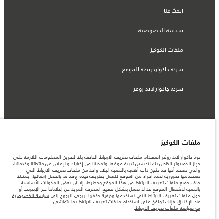
ابحث عنا
سياسة الخصوصية
ملفات الكوكيز
شركة جاكوارخريطة الموقع
شركة جاكوار لاند روڤر
© جاكوار لاند روڨر المحدودة 2026
ملفات الكوكيز
المغرب, سميا
تود جاكوار لاند روڤر استخدام ملفات تعريف الارتباط الخاصة بك لتخزين المعلومات اللازمة على
جهاز الكمبيوتر الخاص بك لتحسين تجربة موقعنا وتمكيننا من إخبارك والإعلان عن منتجاتنا وخدماتنا،
المعلومات والمواصفات والأسعار والألوان المذكورة على هذا الموقع قد تختلف من بلد إلى
والتي نعتقد أنها قد تكون ذات أهمية بالنسبة إليك. واحد من ملفات تعريف الارتباط التي
آخر، كما أنّها قد تتغير بدون إشعار مسبق. الرجاء التواصل مع وكيلنا المحلي للتأكد من توفّرها
نستخدمها ضرورية لعدة أجزاء من الموقع للعمل بطريقة جيدة، وقد تم بالفعل إرسالها. يمكنك
والتحقق من الأسعار.
حذف جميع ملفات تعريف الارتباط من هذا الموقع وحظرها، إلا أن بعض المكونات الأساسية
الأرقام المقدمة هي نتيجة لاختبارات المصنع الرسمية وفقاً لتشريعات الاتحاد الأوروبي. قد
بالنسبة لاشتغال الموقع قد لا تعمل بشكل صحيح. لمعرفة المزيد عن إعلاناتنا عبر الإنترنت أو
يتباين استهلك الوقود الفعلي للمركبة عن ذلك المتحقق في تلك الاختبارات كما أن هذه
حول ملفات تعريف الارتباط التي نستخدمها وكيفية حذفها، يرجى الرجوع إلى
سياسة الخصوصية
.
الأرقام بغرض المقارنة فحسب.
عند الإغلاق، فإنك توافق على استخدام ملفات تعريف الارتباط بما يتماشى
مع سياسة ملفات تعريف الارتباط
.
ملاحظة مهمة حول الصور والمواصفات. إن النقص العالمي في أشباه الموصلات يؤثر حاليًا
في مواصفات تصميم السيارات وتوفر الخيارات وتوقيتات التصاميم. هذا ظرف ديناميكي