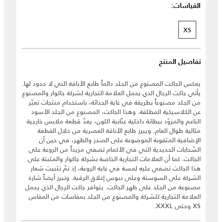
القياسات:
XS
تفاصيل المنتج
يعكس الجاكت المصنوع من الجلد دائماً طابع الأناقة التي لا حدود لها.
يأتي جاكت الرجال الذي يحمل العلامة التجارية لشركة جاكوار والمصنوع
من الجلد مصنوعاً بطريقة في غاية الحداثة، باستخدام منتجات تعبّر
عن الكلاسيكية المطلقة. وهذا الجاكت، المصنوع من الجلد الأسود
الناعم والمزوّد ببطانة داخلية عنّابية اللون، يعدّ قطعة ملابس خارجية
مثالية طوال العام. ويبرز طابع الأناقة العصرية من خلال القطعة
الإضافية المثقوبة الموضوعة على الصدر والظهر، في حين أن
السّحابات الحديدية التي في الأكمام تضفي مزيداً من الروعة على
الجاكت. كما أن العلامات التجارية الخاصة بشركة جاكوار والمثبتة على
هذا الجاكت تضفي عليه لمسة في غاية الروعة، إذ تمّ تثبيت شعار
الشركة على السوستة وعلى دبوس إغلاق الرقبة. وتبرز أيضاً شارة
مصنوعة من الجلد على ظهر الجاكت. يتوافر جاكت الرجال الذي يحمل
العلامة التجارية للشركة والمصنوع من الجلد بمقاسات من المقاس
XS وحتى XXXL.