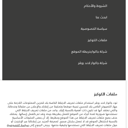
الشروط والأحكام
ابحث عنا
سياسة الخصوصية
ملفات الكوكيز
شركة جاكوارخريطة الموقع
شركة جاكوار لاند روڤر
© جاكوار لاند روڨر المحدودة 2026
ملفات الكوكيز
المغرب, سميا
تود جاكوار لاند روڤر استخدام ملفات تعريف الارتباط الخاصة بك لتخزين المعلومات اللازمة على
جهاز الكمبيوتر الخاص بك لتحسين تجربة موقعنا وتمكيننا من إخبارك والإعلان عن منتجاتنا وخدماتنا،
المعلومات والمواصفات والأسعار والألوان المذكورة على هذا الموقع قد تختلف من بلد إلى
والتي نعتقد أنها قد تكون ذات أهمية بالنسبة إليك. واحد من ملفات تعريف الارتباط التي
آخر، كما أنّها قد تتغير بدون إشعار مسبق. الرجاء التواصل مع وكيلنا المحلي للتأكد من توفّرها
نستخدمها ضرورية لعدة أجزاء من الموقع للعمل بطريقة جيدة، وقد تم بالفعل إرسالها. يمكنك
والتحقق من الأسعار.
حذف جميع ملفات تعريف الارتباط من هذا الموقع وحظرها، إلا أن بعض المكونات الأساسية
الأرقام المقدمة هي نتيجة لاختبارات المصنع الرسمية وفقاً لتشريعات الاتحاد الأوروبي. قد
بالنسبة لاشتغال الموقع قد لا تعمل بشكل صحيح. لمعرفة المزيد عن إعلاناتنا عبر الإنترنت أو
يتباين استهلك الوقود الفعلي للمركبة عن ذلك المتحقق في تلك الاختبارات كما أن هذه
حول ملفات تعريف الارتباط التي نستخدمها وكيفية حذفها، يرجى الرجوع إلى
سياسة الخصوصية
.
الأرقام بغرض المقارنة فحسب.