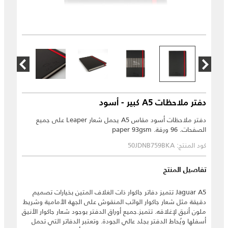
دفتر ملاحظات A5 كبير - أسود
دفتر ملاحظات أسود مقاس A5 يحمل شعار Leaper على جميع
الصفحات. 96 ورقة. paper 93gsm
كود المنتج: 50JDNB759BKA
تفاصيل المنتج
Jaguar A5 تتميز دفاتر جاكوار ذات الغلاف المتين بخيارات تصميم
دقيقة مثل شعار جاكوار الواثب المنقوش على الجهة الأمامية وشريط
ملون أنيق لإغلاقه. تتميز.جميع أوراق الدفتر بوجود شعار جاكوار الأنيق
أسفلها ويُحاط الدفتر بجلد عالي الجودة. وتعتبر الدفاتر التي تحمل