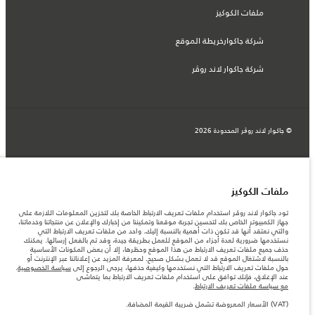
ملفات الكوكيز
شركة جاكوارخريطة الموقع
شركة جاكوار لاند روڤر
© جاكوار لاند روڨر المحدودة 2026
المغرب, سميا
المعلومات والمواصفات والأسعار والألوان المذكورة على هذا الموقع قد تختلف من بلد إلى
آخر، كما أنّها قد تتغير بدون إشعار مسبق. الرجاء التواصل مع وكيلنا المحلي للتأكد من توفّرها
ملفات الكوكيز
والتحقق من الأسعار.
الأرقام المقدمة هي نتيجة لاختبارات المصنع الرسمية وفقاً لتشريعات الاتحاد الأوروبي. قد
تود جاكوار لاند روڤر استخدام ملفات تعريف الارتباط الخاصة بك لتخزين المعلومات اللازمة على
يتباين استهلك الوقود الفعلي للمركبة عن ذلك المتحقق في تلك الاختبارات كما أن هذه
جهاز الكمبيوتر الخاص بك لتحسين تجربة موقعنا وتمكيننا من إخبارك والإعلان عن منتجاتنا وخدماتنا،
الأرقام بغرض المقارنة فحسب.
والتي نعتقد أنها قد تكون ذات أهمية بالنسبة إليك. واحد من ملفات تعريف الارتباط التي
نستخدمها ضرورية لعدة أجزاء من الموقع للعمل بطريقة جيدة، وقد تم بالفعل إرسالها. يمكنك
ملاحظة مهمة حول الصور والمواصفات. إن النقص العالمي في أشباه الموصلات يؤثر حاليًا
حذف جميع ملفات تعريف الارتباط من هذا الموقع وحظرها، إلا أن بعض المكونات الأساسية
في مواصفات تصميم السيارات وتوفر الخيارات وتوقيتات التصاميم. هذا ظرف ديناميكي
بالنسبة لاشتغال الموقع قد لا تعمل بشكل صحيح. لمعرفة المزيد عن إعلاناتنا عبر الإنترنت أو
للغاية، ونتيجة لذلك، قد لا تمثّل الصور المستخدَمة ضمن موقع الويب حاليًا المواصفات الحالية
حول ملفات تعريف الارتباط التي نستخدمها وكيفية حذفها، يرجى الرجوع إلى
سياسة الخصوصية
.
بالكامل بالنسبة إلى الميزات والخيارات والحلية ومجموعات الألوان. يرجى استشارة وكيلك الذي
عند الإغلاق، فإنك توافق على استخدام ملفات تعريف الارتباط بما يتماشى
سيتمكّن من تأكيد أي تقييدات حالية معك للسماح لك باتخاذ قرار مدروس
مع سياسة ملفات تعريف الارتباط
.
الأسعار المعروضة تشمل ضريبة القيمة المضافة (VAT).
(VAT) الأسعار المعروضة تشمل ضريبة القيمة المضافة.
الأسعار تنطبق فقط على الطرازات المصنعة في عام 2026.‎