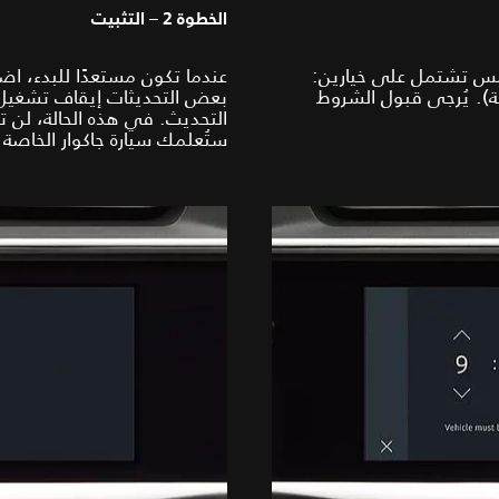
الخطوة 2 – التثبيت
مس تشتمل على خيارين:
يث الآن) أو "Schedule" (الجدولة). يُرجى قبول الشروط
بعض التحديثات إيقاف تشغيل 
التحديث. في هذه الحالة، لن ت
ستُعلمك سيارة جاكوار الخاصة 