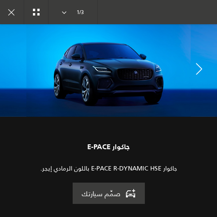
تفرد. بدأ العهد الجديد
1/3
المعرض
الطرازات
انضم إلى الحوار
جاكوار E-PACE
جاكوار E-PACE R-DYNAMIC HSE باللون الرمادي إيجر.
صمِّم سيارتك
الوظائف