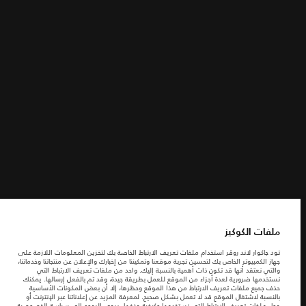
الشروط والأحكام
ابحث عنا
سياسة الخصوصية
ملفات الكوكيز
شركة جاكوارخريطة الموقع
شركة جاكوار لاند روڤر
© جاكوار لاند روڨر المحدودة 2026
ملفات الكوكيز
المغرب, سميا
تود جاكوار لاند روڤر استخدام ملفات تعريف الارتباط الخاصة بك لتخزين المعلومات اللازمة على
جهاز الكمبيوتر الخاص بك لتحسين تجربة موقعنا وتمكيننا من إخبارك والإعلان عن منتجاتنا وخدماتنا،
المعلومات والمواصفات والأسعار والألوان المذكورة على هذا الموقع قد تختلف من بلد إلى
والتي نعتقد أنها قد تكون ذات أهمية بالنسبة إليك. واحد من ملفات تعريف الارتباط التي
آخر، كما أنّها قد تتغير بدون إشعار مسبق. الرجاء التواصل مع وكيلنا المحلي للتأكد من توفّرها
نستخدمها ضرورية لعدة أجزاء من الموقع للعمل بطريقة جيدة، وقد تم بالفعل إرسالها. يمكنك
والتحقق من الأسعار.
حذف جميع ملفات تعريف الارتباط من هذا الموقع وحظرها، إلا أن بعض المكونات الأساسية
الأرقام المقدمة هي نتيجة لاختبارات المصنع الرسمية وفقاً لتشريعات الاتحاد الأوروبي. قد
بالنسبة لاشتغال الموقع قد لا تعمل بشكل صحيح. لمعرفة المزيد عن إعلاناتنا عبر الإنترنت أو
يتباين استهلك الوقود الفعلي للمركبة عن ذلك المتحقق في تلك الاختبارات كما أن هذه
حول ملفات تعريف الارتباط التي نستخدمها وكيفية حذفها، يرجى الرجوع إلى
سياسة الخصوصية
.