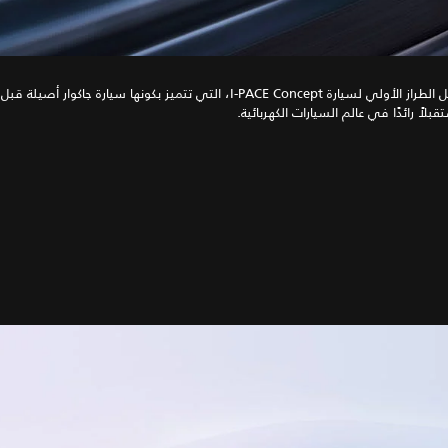
يمثل الطراز الأولي لسيارة I‑PACE Concept، التي تتميز بكونها سيارة جاكوار 
بلاً رائدًا في عالم السيارات الكهربائية.