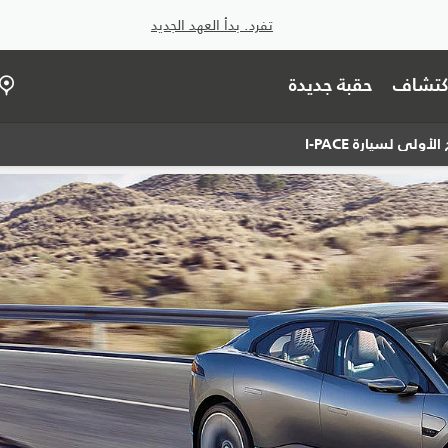
تفرد. بدأ العهد الجديد
اكتشاف
حقبة جديدة
لأولي لسيارة I‑PACE