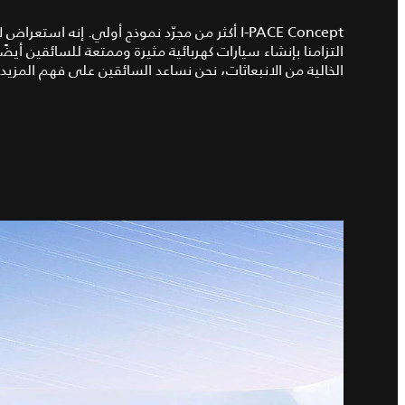
I‑PACE Concept أكثر من مجرّد نموذج أولي. إنه اس
التزامنا بإنشاء سيارات كهربائية مثيرة وممتعة للسائقين أيض
الخالية من الانبعاثات، نحن نساعد السائقين على فهم المزيد ع