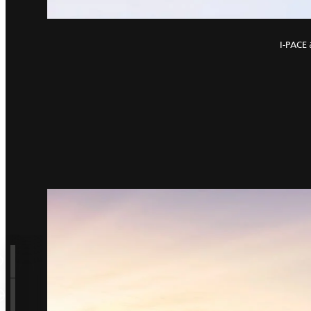
من خلال الأبعاد الديناميكية المدعومة بالتقنية الكهربائية، يساهم التصميم الأولي لسيارة I‑PACE