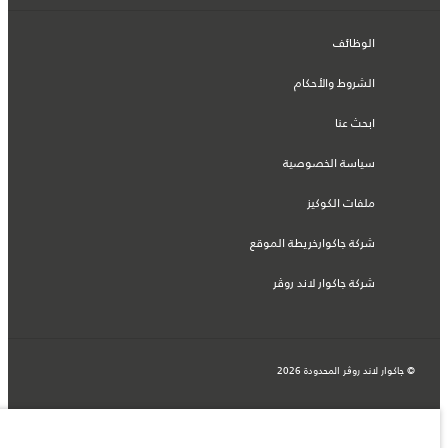
الوظائف
الشروط والأحكام
ابحث عنا
سياسة الخصوصية
ملفات الكوكيز
شركة جاكوارخريطة الموقع
شركة جاكوار لاند روڤر
© جاكوار لاند روڨر المحدودة 2026
المغرب, سميا
المعلومات والمواصفات والأسعار والألوان المذكورة على هذا الموقع قد تختلف من بلد إلى